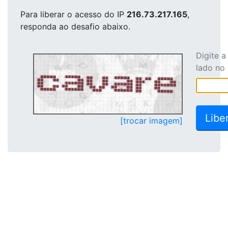
Para liberar o acesso
do IP
216.73.217.165
,
responda ao desafio abaixo.
Digite 
lado no
[trocar imagem]